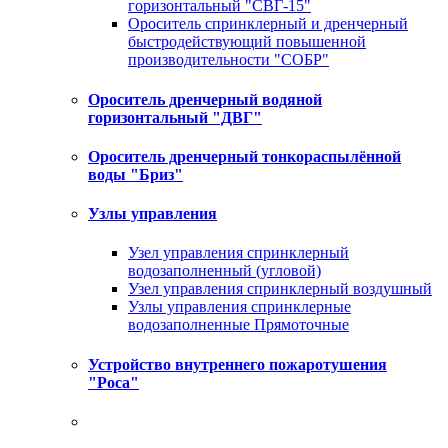
горизонтальный "СВГ-15"
Ороситель спринклерный и дренчерный
быстродействующий повышенной
производительности "СОБР"
Ороситель дренчерный водяной
горизонтальный "ДВГ"
Ороситель дренчерный тонкораспылённой
воды "Бриз"
Узлы управления
Узел управления спринклерный
водозаполненный (угловой)
Узел управления спринклерный воздушный
Узлы управления спринклерные
водозаполненные Прямоточные
Устройство внутреннего пожаротушения
"Роса"