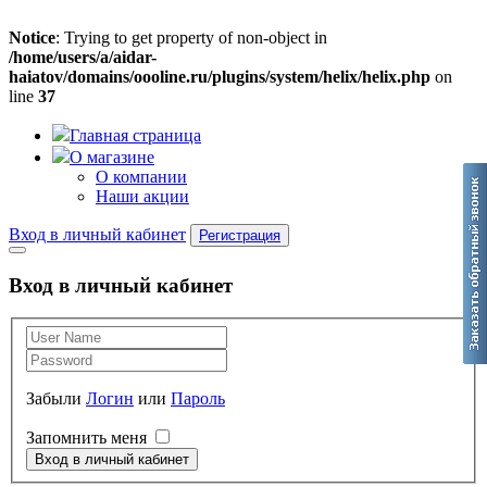
Notice
: Trying to get property of non-object in
/home/users/a/aidar-
haiatov/domains/oooline.ru/plugins/system/helix/helix.php
on
line
37
Главная страница
О магазине
О компании
Наши акции
Вход в личный кабинет
Регистрация
Вход в личный кабинет
Забыли
Логин
или
Пароль
Запомнить меня