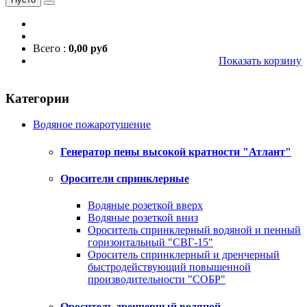
Всего :
0,00 руб
Показать корзину
Категории
Водяное пожаротушение
Генератор пены высокой кратности "Атлант"
Оросители спринклерные
Водяные розеткой вверх
Водяные розеткой вниз
Ороситель спринклерный водяной и пенный
горизонтальный "СВГ-15"
Ороситель спринклерный и дренчерный
быстродействующий повышенной
производительности "СОБР"
Ороситель дренчерный водяной