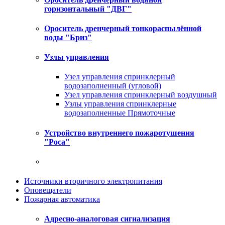
горизонтальный "ДВГ"
Ороситель дренчерный тонкораспылённой
воды "Бриз"
Узлы управления
Узел управления спринклерный
водозаполненный (угловой)
Узел управления спринклерный воздушный
Узлы управления спринклерные
водозаполненные Прямоточные
Устройство внутреннего пожаротушения
"Роса"
Источники вторичного электропитания
Оповещатели
Пожарная автоматика
Адресно-аналоговая сигнализация