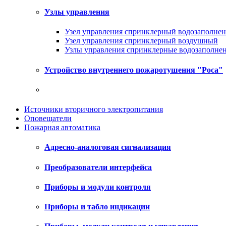
Узлы управления
Узел управления спринклерный водозаполнен
Узел управления спринклерный воздушный
Узлы управления спринклерные водозаполне
Устройство внутреннего пожаротушения "Роса"
Источники вторичного электропитания
Оповещатели
Пожарная автоматика
Адресно-аналоговая сигнализация
Преобразователи интерфейса
Приборы и модули контроля
Приборы и табло индикации