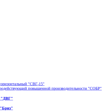
горизонтальный "СВГ-15"
тродействующий повышенной производительности "СОБР"
й "ДВГ"
 "Бриз"