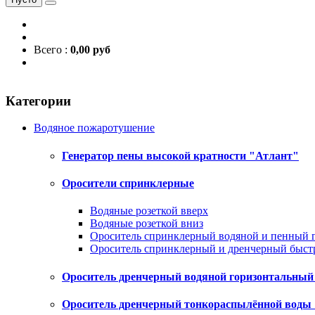
Всего :
0,00 руб
Категории
Водяное пожаротушение
Генератор пены высокой кратности "Атлант"
Оросители спринклерные
Водяные розеткой вверх
Водяные розеткой вниз
Ороситель спринклерный водяной и пенный 
Ороситель спринклерный и дренчерный быс
Ороситель дренчерный водяной горизонтальны
Ороситель дренчерный тонкораспылённой воды