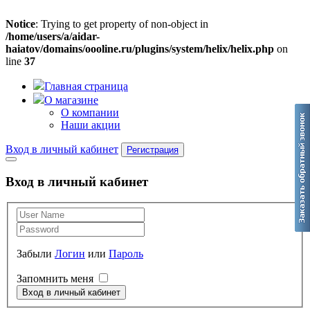
Notice
: Trying to get property of non-object in
/home/users/a/aidar-
haiatov/domains/oooline.ru/plugins/system/helix/helix.php
on
line
37
Главная страница
О магазине
О компании
Наши акции
Вход в личный кабинет
Регистрация
Вход в личный кабинет
Забыли
Логин
или
Пароль
Запомнить меня