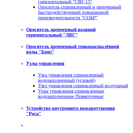
горизонтальный "СВГ-15"
Ороситель спринклерный и дренчерный
быстродействующий повышенной
производительности "СОБР"
Ороситель дренчерный водяной
горизонтальный "ДВГ"
Ороситель дренчерный тонкораспылённой
воды "Бриз"
Узлы управления
Узел управления спринклерный
водозаполненный (угловой)
Узел управления спринклерный воздушный
Узлы управления спринклерные
водозаполненные Прямоточные
Устройство внутреннего пожаротушения
"Роса"