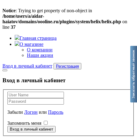
Notice
: Trying to get property of non-object in
/home/users/a/aidar-
haiatov/domains/oooline.ru/plugins/system/helix/helix.php
on
line
37
Главная страница
О магазине
О компании
Наши акции
Вход в личный кабинет
Регистрация
Вход в личный кабинет
Забыли
Логин
или
Пароль
Запомнить меня