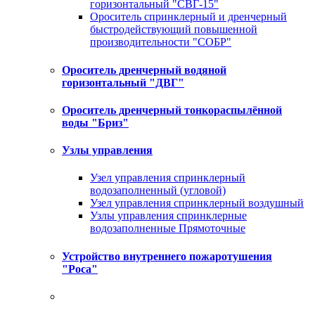
горизонтальный "СВГ-15"
Ороситель спринклерный и дренчерный
быстродействующий повышенной
производительности "СОБР"
Ороситель дренчерный водяной
горизонтальный "ДВГ"
Ороситель дренчерный тонкораспылённой
воды "Бриз"
Узлы управления
Узел управления спринклерный
водозаполненный (угловой)
Узел управления спринклерный воздушный
Узлы управления спринклерные
водозаполненные Прямоточные
Устройство внутреннего пожаротушения
"Роса"