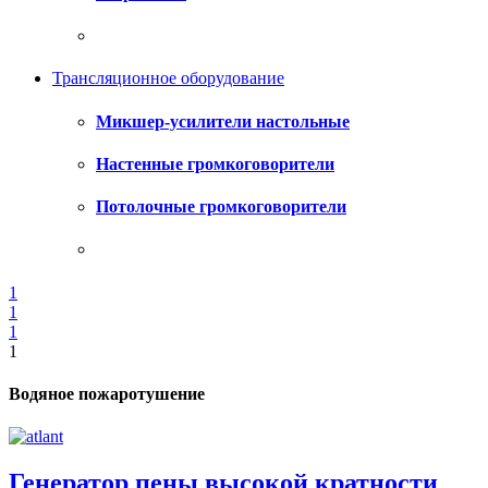
Трансляционное оборудование
Микшер-усилители настольные
Настенные громкоговорители
Потолочные громкоговорители
1
1
1
1
http://reart-
service.com.ua/
Водяное пожаротушение
Генератор пены высокой кратности