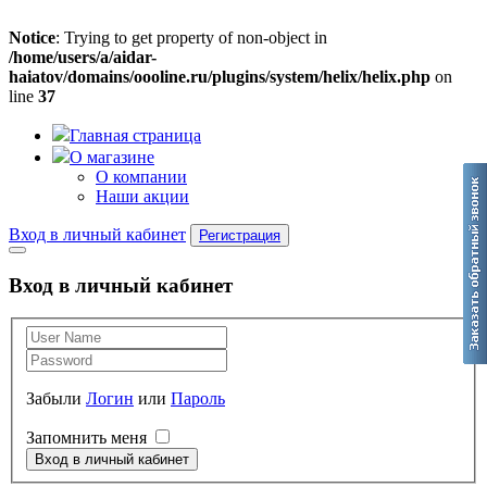
Notice
: Trying to get property of non-object in
/home/users/a/aidar-
haiatov/domains/oooline.ru/plugins/system/helix/helix.php
on
line
37
Главная страница
О магазине
О компании
Наши акции
Вход в личный кабинет
Регистрация
Вход в личный кабинет
Забыли
Логин
или
Пароль
Запомнить меня