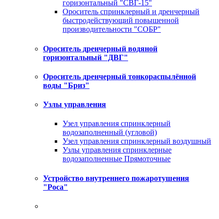
горизонтальный "СВГ-15"
Ороситель спринклерный и дренчерный
быстродействующий повышенной
производительности "СОБР"
Ороситель дренчерный водяной
горизонтальный "ДВГ"
Ороситель дренчерный тонкораспылённой
воды "Бриз"
Узлы управления
Узел управления спринклерный
водозаполненный (угловой)
Узел управления спринклерный воздушный
Узлы управления спринклерные
водозаполненные Прямоточные
Устройство внутреннего пожаротушения
"Роса"