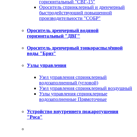
горизонтальный "СВГ-15"
Ороситель спринклерный и дренчерный
быстродействующий повышенной
производительности "СОБР"
Ороситель дренчерный водяной
горизонтальный "ДВГ"
Ороситель дренчерный тонкораспылённой
воды "Бриз"
Узлы управления
Узел управления спринклерный
водозаполненный (угловой)
Узел управления спринклерный воздушный
Узлы управления спринклерные
водозаполненные Прямоточные
Устройство внутреннего пожаротушения
"Роса"