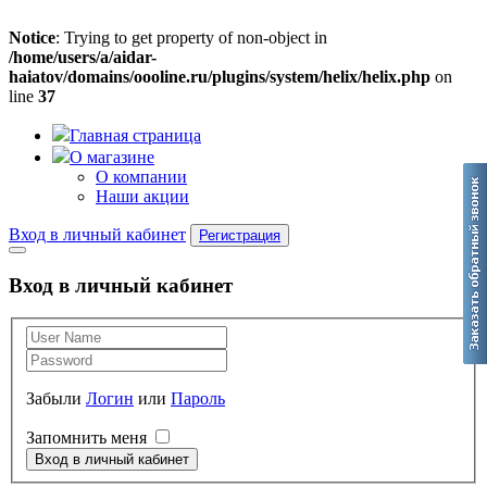
Notice
: Trying to get property of non-object in
/home/users/a/aidar-
haiatov/domains/oooline.ru/plugins/system/helix/helix.php
on
line
37
Главная страница
О магазине
О компании
Наши акции
Вход в личный кабинет
Регистрация
Вход в личный кабинет
Забыли
Логин
или
Пароль
Запомнить меня